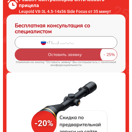
прицела
Leupold VX-3L 4.5-14x56 Side Focus от 35 минут
Бесплатная консультация со
специалистом
Оставить заявку
Нажимая на кнопку "Оставить заявку" Вы соглашаетесь c
политикой
конфиденциальности
Скидка по
-20%
предварительной
записи на сайте